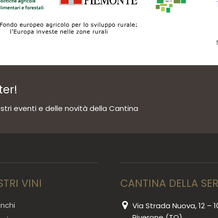
ter!
tri eventi e delle novità della Cantina
STRI VINI
CANTINA DELLA SE
anchi
Via Strada Nuova, 12 – 1
Piverone (TO)