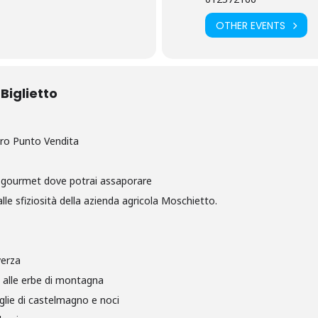
OTHER EVENTS
Biglietto
tro Punto Vendita
e gourmet dove potrai assaporare
lle sfiziosità della azienda agricola Moschietto.
verza
as alle erbe di montagna
aglie di castelmagno e noci