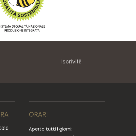
Iscriviti!
RRA
ORARI
0010
Aperto tutti i giorni: