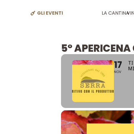
GLI EVENTI
LA CANTINA
VIN
5° APERICENA
17
TI
MI
NOV